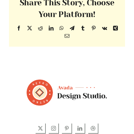
Share This Story, Choose
Your Platform!
Facebook
X
Reddit
LinkedIn
WhatsApp
Telegram
Tumblr
Pinterest
Vk
Xing
Email